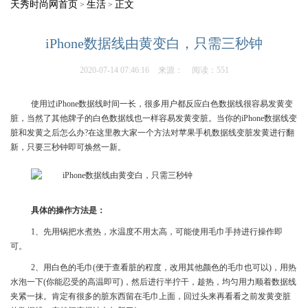
天秀时尚网首页
生活
正文
>
>
iPhone数据线由黄变白，只需三秒钟
2020-07-14 07:46:16
来源：
阅读：551
使用过iPhone数据线时间一长，很多用户都反应白色数据线很容易发黄变
脏，当然了其他牌子的白色数据线也一样容易发黄变脏。当你的iPhone数据线变
脏和发黄之后怎么办?在这里教大家一个方法对苹果手机数据线变脏发黄进行翻
新，只要三秒钟即可焕然一新。
具体的操作方法是：
1、先用锅把水煮热，水温度不用太高，可能使用毛巾手持进行操作即
可。
2、用白色的毛巾(便于查看脏的程度，改用其他颜色的毛巾也可以)，用热
水泡一下(你能忍受的高温即可)，然后进行半拧干，趁热，均匀用力顺着数据线
夹紧一抹。肯定有很多的脏东西留在毛巾上面，回过头来再看看之前发黄变脏