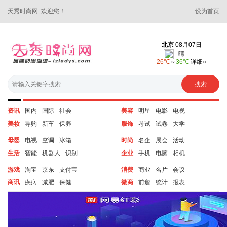
天秀时尚网 欢迎您！
设为首页
资讯
国内
国际
社会
美容
明星
电影
电视
美妆
导购
新车
保养
服饰
考试
试卷
大学
母婴
电视
空调
冰箱
时尚
名企
展会
活动
生活
智能
机器人
识别
企业
手机
电脑
相机
游戏
淘宝
京东
支付宝
消费
商业
名片
会议
商讯
疾病
减肥
保健
微商
前詹
统计
报表