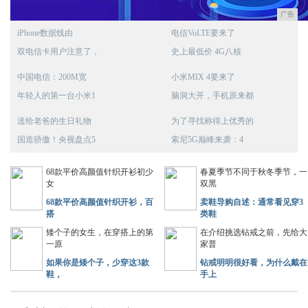
广告
iPhone数据线由
电信VoLTE要来了
双电信卡用户注意了，
史上最低价 4G八核
中国电信：200M宽
小米MIX 4要来了
年轻人的第一台小米1
脑洞大开，手机原来都
送给老爸的生日礼物
为了寻找称得上优秀的
国造骄傲！央视盘点5
索尼5G巅峰来袭：4
68款平价高颜值针织开衫初少
春夏季节不同于秋冬季节，一
女
双黑
68款平价高颜值针织开衫，百
卖鞋导购自述：通常看见穿3
搭
类鞋
矮个子的女生，在穿搭上的第
在介绍挑选钻戒之前，先给大
一原
家普
如果你是矮个子，少穿这3款
钻戒明明很好看，为什么戴在
鞋，
手上