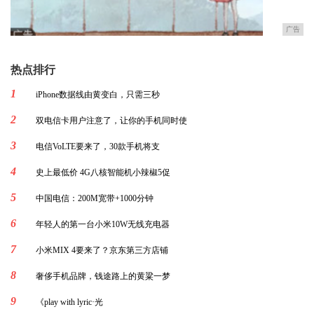
广告
热点排行
1
iPhone数据线由黄变白，只需三秒
2
双电信卡用户注意了，让你的手机同时使
3
电信VoLTE要来了，30款手机将支
4
史上最低价 4G八核智能机小辣椒5促
5
中国电信：200M宽带+1000分钟
6
年轻人的第一台小米10W无线充电器
7
小米MIX 4要来了？京东第三方店铺
8
奢侈手机品牌，钱途路上的黄粱一梦
9
《play with lyric·光