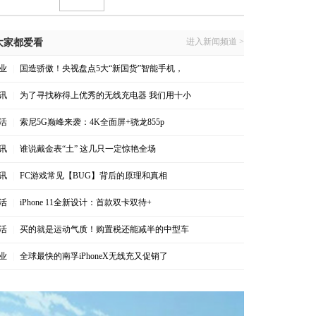
进入新闻频道 >
大家都爱看
业
|
国造骄傲！央视盘点5大“新国货”智能手机，
讯
|
为了寻找称得上优秀的无线充电器 我们用十小
活
|
索尼5G巅峰来袭：4K全面屏+骁龙855p
讯
|
谁说戴金表“土” 这几只一定惊艳全场
讯
|
FC游戏常见【BUG】背后的原理和真相
活
|
iPhone 11全新设计：首款双卡双待+
活
|
买的就是运动气质！购置税还能减半的中型车
业
|
全球最快的南孚iPhoneX无线充又促销了