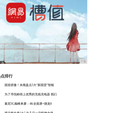
广告
热点排行
国造骄傲！央视盘点5大“新国货”智能
为了寻找称得上优秀的无线充电器 我们
索尼5G巅峰来袭：4K全面屏+骁龙8