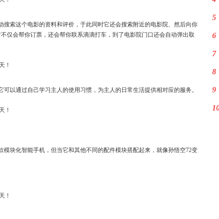
5
动搜索这个电影的资料和评价，于此同时它还会搜索附近的电影院、然后向你
它不仅会帮你订票，还会帮你联系滴滴打车，到了电影院门口还会自动弹出取
6
7
8
9
它可以通过自己学习主人的使用习惯，为主人的日常生活提供相对应的服务。
1
款模块化智能手机，但当它和其他不同的配件模块搭配起来，就像孙悟空72变