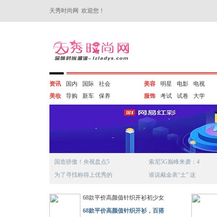
天秀时尚网 欢迎您！
资讯
国内
国际
社会
美容
明星
电影
电视
美妆
导购
新车
保养
服饰
考试
试卷
大学
国造骄傲！央视盘点5
索尼5G巅峰来袭：4
为了寻找称得上优秀的
谁说戴金表“土” 这
68款平价高颜值针织开衫初少女
68款平价高颜值针织开衫，百搭