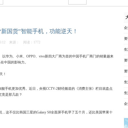
企
“新国货”智能手机，功能逆天！
资
6:12
来源：
阅读：1772
生
以华为、小米、OPPO、vivo新四大厂商为首的中国手机厂商门的销量越来
资
头在中国的影响力。
资
生
星旗舰手机更加优秀。近日，央视CCTV-2财经频道的《消费主张》栏目就盘点
生
究竟是那几款？
企
，这不仅比韩国三星的Galaxy S8全面屏手机早了五个月，还比美国苹果十