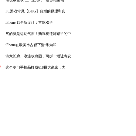
谁说戴金表“土” 这几只一定惊艳全场
FC游戏常见【BUG】背后的原理和真
iPhone 11全新设计：首款双卡
买的就是运动气质！购置税还能减半的中
iPhone在欧美市占皆下滑 华为和
诗意长廊、浪漫玫瑰园，两拆一增让寿安
0
这个冷门手机品牌成618最大赢家，力