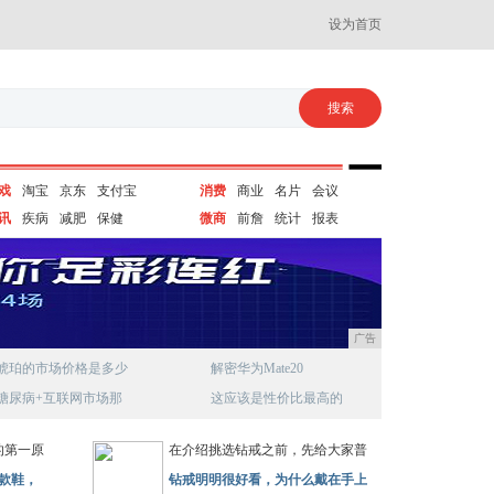
设为首页
戏
淘宝
京东
支付宝
消费
商业
名片
会议
讯
疾病
减肥
保健
微商
前詹
统计
报表
广告
琥珀的市场价格是多少
解密华为Mate20
糖尿病+互联网市场那
这应该是性价比最高的
的第一原
在介绍挑选钻戒之前，先给大家普
款鞋，
钻戒明明很好看，为什么戴在手上