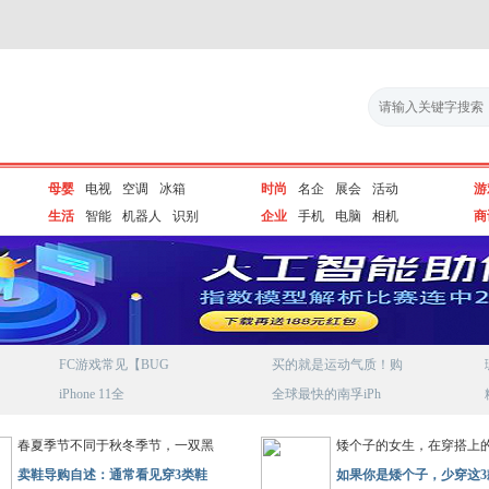
母婴
电视
空调
冰箱
时尚
名企
展会
活动
游
生活
智能
机器人
识别
企业
手机
电脑
相机
商
FC游戏常见【BUG
买的就是运动气质！购
iPhone 11全
全球最快的南孚iPh
春夏季节不同于秋冬季节，一双黑
矮个子的女生，在穿搭上
卖鞋导购自述：通常看见穿3类鞋
如果你是矮个子，少穿这3