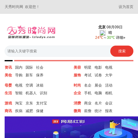
天秀时尚网 欢迎您！
设为首页
资讯
国内
国际
社会
美容
明星
电影
电视
美妆
导购
新车
保养
服饰
考试
试卷
大学
母婴
电视
空调
冰箱
时尚
名企
展会
活动
生活
智能
机器人
识别
企业
手机
电脑
相机
游戏
淘宝
京东
支付宝
消费
商业
名片
会议
商讯
疾病
减肥
保健
微商
前詹
统计
报表