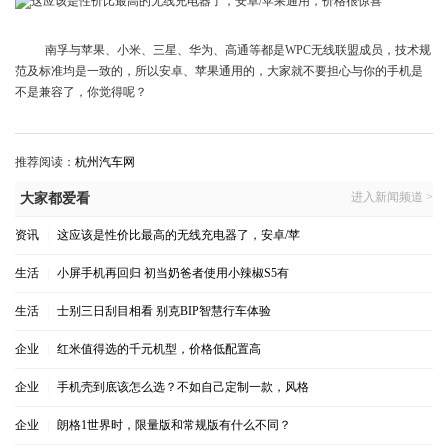
南孚与苹果、小米、三星、华为、高通等都是WPC无线联盟成员，技术规
范及标准均是一致的，所以安卓、苹果通用的，大家就不要担心与你的手机是
不是兼容了，你觉得呢？
推荐阅读：
杭州汽车网
进入新闻频道 >
大家都爱看
资讯
|
这应该是性价比最高的无线充电器了，安卓/苹
生活
|
小屏手机再回归 初当奶爸者使用小辣椒S5有
生活
|
士别三日刮目相看 别克BIP智慧行车体验
企业
|
红米值得选的千元机型，价格低配置高
企业
|
手机壳到底该怎么选？不如自己定制一款，风格
企业
|
朗格1世界时，限量版和常规版有什么不同？