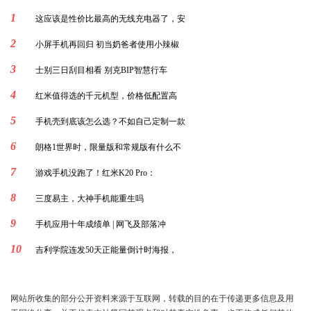
1
这应该是性价比最高的无线充电器了，安
2
小屏手机再回归 初当奶爸者使用小辣椒
3
士别三日刮目相看 别克BIP智慧行车
4
红米值得选的千元机型，价格低配置高
5
手机壳到底该怎么选？不如自己定制一款
6
朗格1世界时，限量版和常规版有什么不
7
游戏手机没跑了！红米K20 Pro：
8
三度易主，大神手机能重生吗
9
手机应用十年成绩单 | 网飞及部落冲
10
吉利学院连发50天正能量倒计时海报，
网站所收集的部分公开资料来源于互联网，转载的目的在于传递更多信息及用