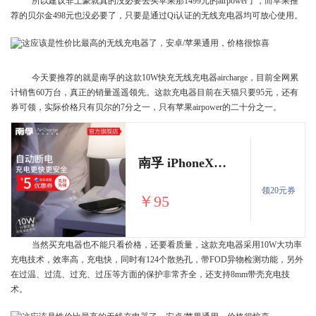
所以建议非土豪就真的没必要去买苹果那1499元的airpower了，而苹果推
荐的贝尔金498元也没必要了，只要是通过Qi认证的无线充电器均可放心使用。
今天要推荐的就是南孚的这款10W快充无线充电器aircharge，目前全网累
计销售60万台，真正的销量遥遥领先。这款充电器目前在天猫只要95元，还有
券可领，实际价格只有贝尔的7分之一，只有苹果airpower的二十分之一。
南孚 iPhoneX无线充电器苹果8八小米iPhone8Plus快充通用Note8三星s8手机8p快充s9 配件iphonex小米mix2s
领20元券
￥95
当然买充电器也不能只看价格，还要看质量，这款充电器采用10W大功率
充电技术，效率高，充电快，同时有124个散热孔，带FOD异物检测功能，另外
在过温、过流、过充、过压等方面的保护非常齐全，还支持8mm带壳充电技
术。