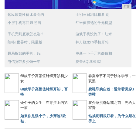
广告
这应该是性价比最高的
士别三日刮目相看 别
小屏手机再回归 初当
红米值得选的千元机型
手机壳到底该怎么选？
游戏手机没跑了！红米
朗格1世界时，限量版
神舟锐龙P9手机开箱
最易拆卸的手机：Fa
更新一下千元机颜值和
电信宽带多少钱一年
夏普AQUOS S2
68款平价高颜值针织开衫初少
春夏季节不同于秋冬季节，一
女
双黑
68款平价高颜值针织开衫，百
卖鞋导购自述：通常看见穿3
搭
类鞋
矮个子的女生，在穿搭上的第
在介绍挑选钻戒之前，先给大
一原
家普
如果你是矮个子，少穿这3款
钻戒明明很好看，为什么戴在
鞋，
手上