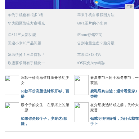
广告
华为手机也有很多“糟
苹果手机自带截图方法
华为园区防疫方案曝光
60张图片的小米10
iOS14三大新功能
iPhone存储空间
回避小米10产品问题
告别电量焦虑？跑分最
妹纸快抢！三星首款「
苹果iOS13.4第
欧盟要求所有手机统一
iOS限免App精选
68款平价高颜值针织开衫初少
春夏季节不同于秋冬季节，一
女
双黑
68款平价高颜值针织开衫，百
卖鞋导购自述：通常看见穿3
搭
类鞋
矮个子的女生，在穿搭上的第
在介绍挑选钻戒之前，先给大
一原
家普
如果你是矮个子，少穿这3款
钻戒明明很好看，为什么戴在
鞋，
手上