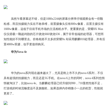
虽然乍看屏幕还不错，但是1080x2244的屏幕分辨率仔细观察会有一些颗
粒感，而且拍摄能力实在不敢恭维，前置摄像头仅有800w像素，后置主摄仅有
1600w像素，远低于目前手机市场的主流相机水平。更重要的是，荣耀8X Max
仅仅搭载一颗超鸡肋的芯片骁龙660/骁龙636，属于非常低端的处理器，可想而
知性能好不到哪里去。价格相差不太多的荣耀9x 却采用麒麟810处理器，并有后
置4800w双摄，似乎更值得购买。
华为Nova 4e
华为的nova系列现在越来越火了，尤其是刚上市不久的nova 6系列，不仅
具有超强的拍摄能力，而且还是5G手机。在nova 6上市的同时，nova 4系列也悄
悄被淘汰了，比如nova 4e。当麒麟处理器已经升级到990，710显然性能不足，
打游戏的时候流畅度远不及旗舰机，如果选择内存稍微小一点的机型，性能就
更差了。