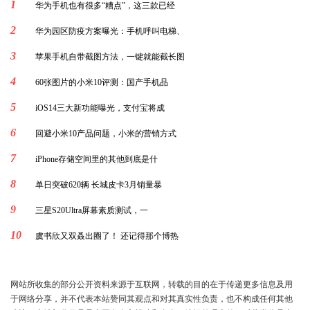
1
华为手机也有很多“糟点”，这三款已经
2
华为园区防疫方案曝光：手机呼叫电梯、
3
苹果手机自带截图方法，一键就能截长图
4
60张图片的小米10评测：国产手机品
5
iOS14三大新功能曝光，支付宝将成
6
回避小米10产品问题，小米的营销方式
7
iPhone存储空间里的其他到底是什
8
单日突破620辆 长城皮卡3月销量暴
9
三星S20Ultra屏幕素质测试，一
10
虞书欣又双叒出圈了！ 还记得那个博热
网站所收集的部分公开资料来源于互联网，转载的目的在于传递更多信息及用
于网络分享，并不代表本站赞同其观点和对其真实性负责，也不构成任何其他