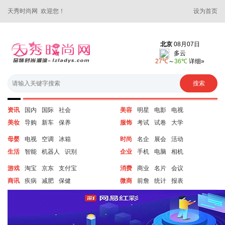
天秀时尚网 欢迎您！
设为首页
资讯
国内
国际
社会
美容
明星
电影
电视
美妆
导购
新车
保养
服饰
考试
试卷
大学
母婴
电视
空调
冰箱
时尚
名企
展会
活动
生活
智能
机器人
识别
企业
手机
电脑
相机
游戏
淘宝
京东
支付宝
消费
商业
名片
会议
商讯
疾病
减肥
保健
微商
前詹
统计
报表