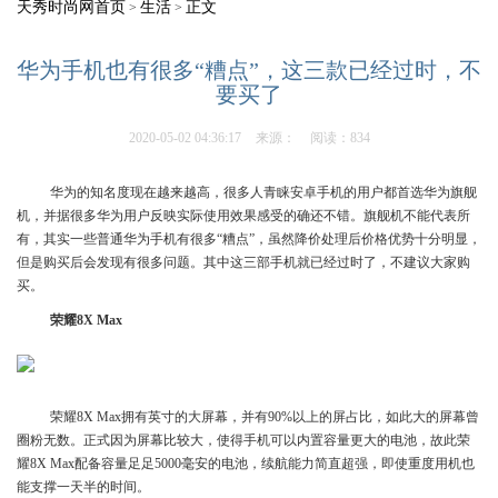
天秀时尚网首页
生活
正文
>
>
华为手机也有很多“糟点”，这三款已经过时，不
要买了
2020-05-02 04:36:17
来源：
阅读：834
华为的知名度现在越来越高，很多人青睐安卓手机的用户都首选华为旗舰
机，并据很多华为用户反映实际使用效果感受的确还不错。旗舰机不能代表所
有，其实一些普通华为手机有很多“糟点”，虽然降价处理后价格优势十分明显，
但是购买后会发现有很多问题。其中这三部手机就已经过时了，不建议大家购
买。
荣耀8X Max
荣耀8X Max拥有英寸的大屏幕，并有90%以上的屏占比，如此大的屏幕曾
圈粉无数。正式因为屏幕比较大，使得手机可以内置容量更大的电池，故此荣
耀8X Max配备容量足足5000毫安的电池，续航能力简直超强，即使重度用机也
能支撑一天半的时间。