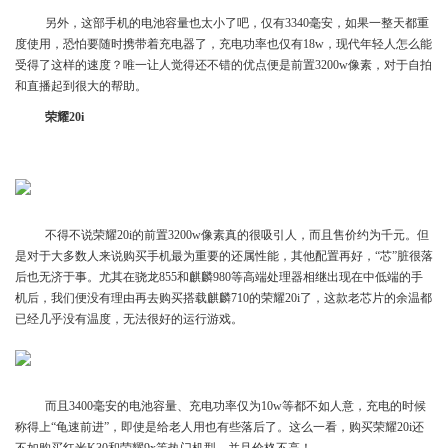
另外，这部手机的电池容量也太小了吧，仅有3340毫安，如果一整天都重
度使用，恐怕要随时携带着充电器了，充电功率也仅有18w，现代年轻人怎么能
受得了这样的速度？唯一让人觉得还不错的优点便是前置3200w像素，对于自拍
和直播起到很大的帮助。
荣耀20i
不得不说荣耀20i的前置3200w像素真的很吸引人，而且售价约为千元。但
是对于大多数人来说购买手机最为重要的还属性能，其他配置再好，“芯”脏很落
后也无济于事。尤其在骁龙855和麒麟980等高端处理器相继出现在中低端的手
机后，我们便没有理由再去购买搭载麒麟710的荣耀20i了，这款老芯片的余温都
已经几乎没有温度，无法很好的运行游戏。
而且3400毫安的电池容量、充电功率仅为10w等都不如人意，充电的时候
称得上“龟速前进”，即使是给老人用也有些落后了。这么一看，购买荣耀20i还