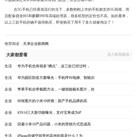
不如购买红米K30和荣耀9x等热门机型，并且价格不高！
在5G手机已经逐渐流行的当下，多数刚刚上市的手机都支持5G双模，而
且配备骁龙865和麒麟990等高端处理器，很多机型的定价也不高。如此看来，
以上三款手机的确不值得购买，即使购买了用不了多久就被淘汰了！
推荐阅读：
天津企业新闻网
进入新闻频道 >
大家都爱看
生活
|
华为手机也有很多“糟点”，这三款已经过时，
生活
|
华为园区防疫方案曝光：手机呼叫电梯、智能识
企业
|
苹果手机自带截图方法，一键就能截长图片，你
企业
|
60张图片的小米10评测：国产手机品牌的高
企业
|
iOS14三大新功能曝光，支付宝将成为iP
企业
|
回避小米10产品问题，小米的营销方式恐成高
生活
|
iPhone存储空间里的其他到底是什么？为