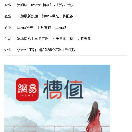
企业
|
郭明錤：iPhone9相机并未配备7P镜头
企业
|
一加最新旗舰一加8Pro曝光，将配备120
企业
|
iphone将在下个月发布「iPhone9
生活
|
妹纸快抢！三星首款「折叠屏幕手机」，超美化
企业
|
小米AIoT路由器AX3600评测：千元以