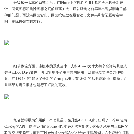
升级这一版本的系统之后，在iPhone上的邮件Mail工具栏会出现全新设
计，回复图标和删除图标之间的距离加大，可以避免之前容易出现误删电子邮
件的问题，而没有回复它们。回复按钮放在最右边，文件夹和标记图标在中
间，删除按钮在最左边。
细节体验方面，该版本的系统当中，支持iCloud‌文件夹共享允许与其他人
共享iCloud Drive文件，可以实现多个用户共同使用，以后获取文件会方便很
多。在iOS 13.4中加入了全新的Memoji贴纸，有9种新的贴图姿势可供选择，并
且苹果对定位服务也进行了细微的更改。
笔者觉得最为实用的一个功能是，在升级iOS 13.4后，出现了一个中名为
CarKey的API，使得我们的iPhone可以变身为汽车钥匙，这会为汽车与互联网的
联系变得更紧密，而且可以允许iPhone和Apple Watch实现解锁，这个设计的原理