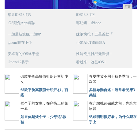
广告
苹果iOS13.4第
iOS13.3.1正
iOS限免App精选
郭明錤：iPhone
一加最新旗舰一加8P
妹纸快抢！三星首款「
iphone将在下个
小米AIoT路由器A
安卓有的iOS终于也
性能充足挑战无畏惧！
iPhone12将于
看过来，这些iOS1
68款平价高颜值针织开衫初少
春夏季节不同于秋冬季节，一
女
双黑
68款平价高颜值针织开衫，百
卖鞋导购自述：通常看见穿3
搭
类鞋
矮个子的女生，在穿搭上的第
在介绍挑选钻戒之前，先给大
一原
家普
如果你是矮个子，少穿这3款
钻戒明明很好看，为什么戴在
鞋，
手上