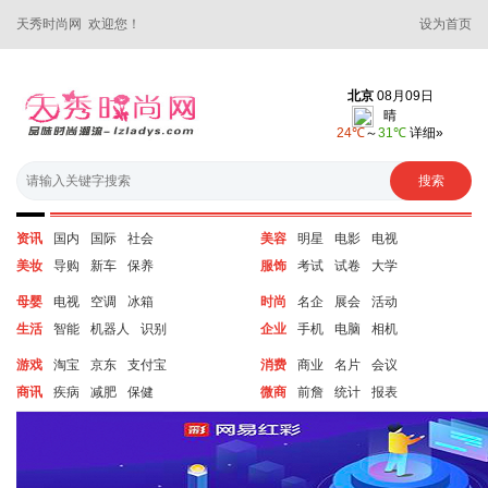
天秀时尚网 欢迎您！
设为首页
资讯
国内
国际
社会
美容
明星
电影
电视
美妆
导购
新车
保养
服饰
考试
试卷
大学
母婴
电视
空调
冰箱
时尚
名企
展会
活动
生活
智能
机器人
识别
企业
手机
电脑
相机
游戏
淘宝
京东
支付宝
消费
商业
名片
会议
商讯
疾病
减肥
保健
微商
前詹
统计
报表