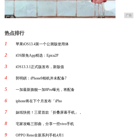
广告
热点排行
1
苹果iOS13.4第一个公测版使用体
2
iOS限免App精选：Epica2P
3
iOS13.3.1正式版发布，新版值
4
郭明錤：iPhone9相机并未配备7
5
一加最新旗舰一加8Pro曝光，将配备
6
iphone将在下个月发布「iPho
7
妹纸快抢！三星首款「折叠屏幕手机」，
8
宅家攻略三部曲，分享一些vivo手机
9
OPPO Reno全新系列手机4月1