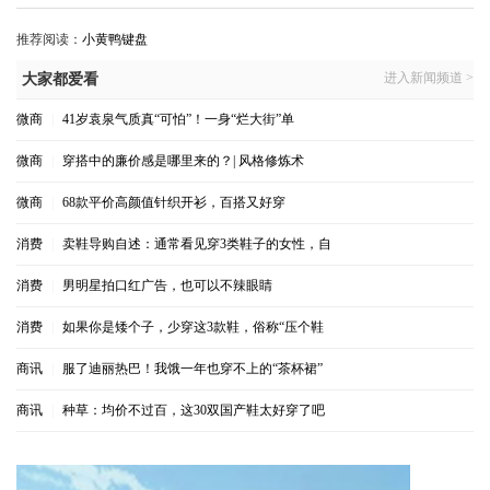
推荐阅读：
小黄鸭键盘
进入新闻频道 >
大家都爱看
微商
|
41岁袁泉气质真“可怕”！一身“烂大街”单
微商
|
穿搭中的廉价感是哪里来的？| 风格修炼术
微商
|
68款平价高颜值针织开衫，百搭又好穿
消费
|
卖鞋导购自述：通常看见穿3类鞋子的女性，自
消费
|
男明星拍口红广告，也可以不辣眼睛
消费
|
如果你是矮个子，少穿这3款鞋，俗称“压个鞋
商讯
|
服了迪丽热巴！我饿一年也穿不上的“茶杯裙”
商讯
|
种草：均价不过百，这30双国产鞋太好穿了吧