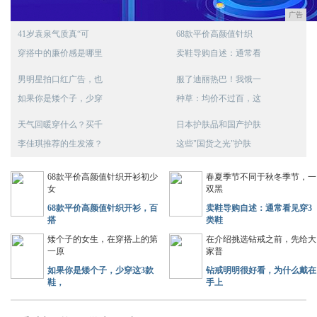
广告
41岁袁泉气质真“可
68款平价高颜值针织
穿搭中的廉价感是哪里
卖鞋导购自述：通常看
男明星拍口红广告，也
服了迪丽热巴！我饿一
如果你是矮个子，少穿
种草：均价不过百，这
天气回暖穿什么？买千
日本护肤品和国产护肤
李佳琪推荐的生发液？
这些"国货之光"护肤
68款平价高颜值针织开衫初少
春夏季节不同于秋冬季节，一
女
双黑
68款平价高颜值针织开衫，百
卖鞋导购自述：通常看见穿3
搭
类鞋
矮个子的女生，在穿搭上的第
在介绍挑选钻戒之前，先给大
一原
家普
如果你是矮个子，少穿这3款
钻戒明明很好看，为什么戴在
鞋，
手上