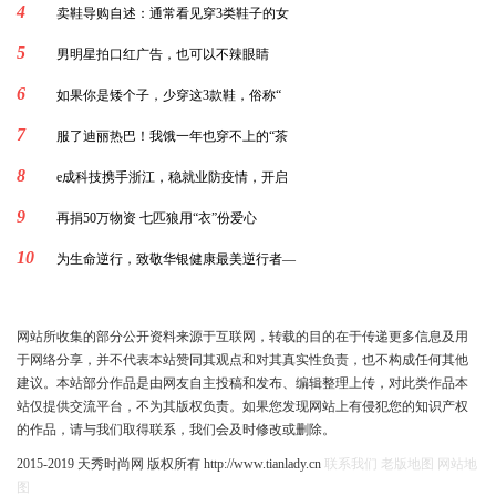
4
卖鞋导购自述：通常看见穿3类鞋子的女
5
男明星拍口红广告，也可以不辣眼睛
6
如果你是矮个子，少穿这3款鞋，俗称“
7
服了迪丽热巴！我饿一年也穿不上的“茶
8
e成科技携手浙江，稳就业防疫情，开启
9
再捐50万物资 七匹狼用“衣”份爱心
10
为生命逆行，致敬华银健康最美逆行者—
网站所收集的部分公开资料来源于互联网，转载的目的在于传递更多信息及用
于网络分享，并不代表本站赞同其观点和对其真实性负责，也不构成任何其他
建议。本站部分作品是由网友自主投稿和发布、编辑整理上传，对此类作品本
站仅提供交流平台，不为其版权负责。如果您发现网站上有侵犯您的知识产权
的作品，请与我们取得联系，我们会及时修改或删除。
2015-2019 天秀时尚网 版权所有 http://www.tianlady.cn
联系我们
老版地图
网站地
图