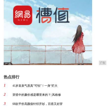
广告
热点排行
1
41岁袁泉气质真“可怕”！一身“烂大
2
穿搭中的廉价感是哪里来的？| 风格修
3
68款平价高颜值针织开衫，百搭又好穿