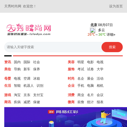
天秀时尚网 欢迎您！
设为首页
资讯
国内
国际
社会
美容
明星
电影
电视
美妆
导购
新车
保养
服饰
考试
试卷
大学
母婴
电视
空调
冰箱
时尚
名企
展会
活动
生活
智能
机器人
识别
企业
手机
电脑
相机
游戏
淘宝
京东
支付宝
消费
商业
名片
会议
商讯
疾病
减肥
保健
微商
前詹
统计
报表