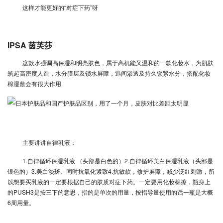
这样才能更好的“对症下药”呀
IPSA 茵芙莎
这款水强调高保湿和明亮肤色，属于高机能又温和的一款化妆水，为肌肤
筑起高密度人造，水分膜层及锁水屏障，迅间渗透及持久锁紧水分，搭配化妆
棉湿敷会有很大作用
主要讲讲自律乳液：
1.自律循环保湿乳液 （头部是白色的）2.自律循环美白保湿乳液（头部是
银色的）3.美白淡斑、同时抗氧化紧致4.抗敏款，修护屏障，减少泛红刺激，所
以想要买乳液的一定要根据自己的肤质对症下药。一定要用化妆棉擦，瓶身上
的PUSH3是按三下的意思，指的是单次的用量，按指导量使用的话一瓶是大概
6周用量。