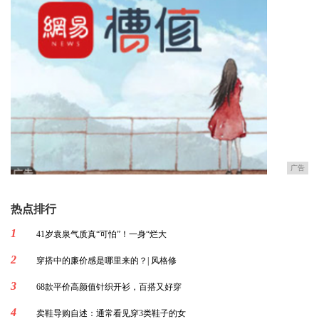
广告
热点排行
1
41岁袁泉气质真“可怕”！一身“烂大
2
穿搭中的廉价感是哪里来的？| 风格修
3
68款平价高颜值针织开衫，百搭又好穿
4
卖鞋导购自述：通常看见穿3类鞋子的女