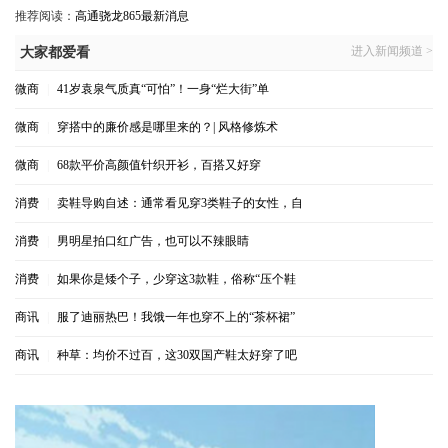
推荐阅读：
高通骁龙865最新消息
进入新闻频道 >
大家都爱看
微商
|
41岁袁泉气质真“可怕”！一身“烂大街”单
微商
|
穿搭中的廉价感是哪里来的？| 风格修炼术
微商
|
68款平价高颜值针织开衫，百搭又好穿
消费
|
卖鞋导购自述：通常看见穿3类鞋子的女性，自
消费
|
男明星拍口红广告，也可以不辣眼睛
消费
|
如果你是矮个子，少穿这3款鞋，俗称“压个鞋
商讯
|
服了迪丽热巴！我饿一年也穿不上的“茶杯裙”
商讯
|
种草：均价不过百，这30双国产鞋太好穿了吧