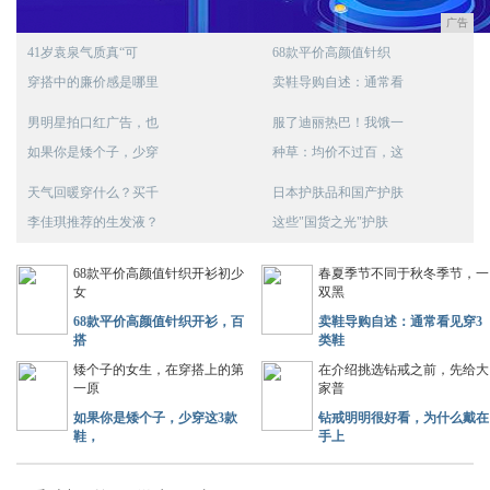
广告
41岁袁泉气质真“可
68款平价高颜值针织
穿搭中的廉价感是哪里
卖鞋导购自述：通常看
男明星拍口红广告，也
服了迪丽热巴！我饿一
如果你是矮个子，少穿
种草：均价不过百，这
天气回暖穿什么？买千
日本护肤品和国产护肤
李佳琪推荐的生发液？
这些"国货之光"护肤
68款平价高颜值针织开衫初少
春夏季节不同于秋冬季节，一
女
双黑
68款平价高颜值针织开衫，百
卖鞋导购自述：通常看见穿3
搭
类鞋
矮个子的女生，在穿搭上的第
在介绍挑选钻戒之前，先给大
一原
家普
如果你是矮个子，少穿这3款
钻戒明明很好看，为什么戴在
鞋，
手上