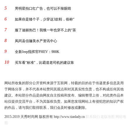
5
男明星拍口红广告，也可以不辣眼睛
6
如果你是矮个子，少穿这3款鞋，俗称“
7
服了迪丽热巴！我饿一年也穿不上的“茶
8
凤冈县信骊美水产资讯中心
9
全新Jeep指挥官PHEV：900K
10
买车看"标准"，比霸道老司机的建议靠
网站所收集的部分公开资料来源于互联网，转载的目的在于传递更多信息及用
于网络分享，并不代表本站赞同其观点和对其真实性负责，也不构成任何其他
建议。本站部分作品是由网友自主投稿和发布、编辑整理上传，对此类作品本
站仅提供交流平台，不为其版权负责。如果您发现网站上有侵犯您的知识产权
的作品，请与我们取得联系，我们会及时修改或删除。
2015-2019 天秀时尚网 版权所有 http://www.tianlady.cn
联系我们
老版地图
网站地
图