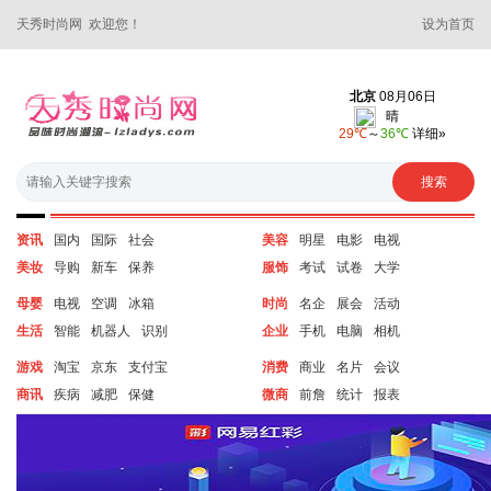
天秀时尚网 欢迎您！
设为首页
资讯
国内
国际
社会
美容
明星
电影
电视
美妆
导购
新车
保养
服饰
考试
试卷
大学
母婴
电视
空调
冰箱
时尚
名企
展会
活动
生活
智能
机器人
识别
企业
手机
电脑
相机
游戏
淘宝
京东
支付宝
消费
商业
名片
会议
商讯
疾病
减肥
保健
微商
前詹
统计
报表