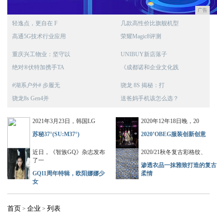
广告
轻逸点，更自在 F
几款高性价比旗舰机型
高通5G技术行业应用
荣耀Magic8评测
重庆兴工物业：坚守以
UNIBUY新店落子
绝对®伏特加携手TA
《成都诺和企业文化践
#湖系户外# 步履无
骁龙 8S 揭秘：打
骁龙8s Gen4并
送爸妈手机该怎么选？
2021年3月23日，韩国LG
2020年12年18日晚，20
苏秘37°(SU:M37°)
2020’OBEG服装创新创意
近日，《智族GQ》杂志发布
2020/21秋冬复古彩格纹、
了一
渗透衣品一抹雅致打造的复古
GQ11周年特辑，欧阳娜娜少
柔情
女
首页
企业
列表
>
>