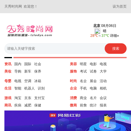
天秀时尚网 欢迎您！
设为首页
资讯
国内
国际
社会
美容
明星
电影
电视
美妆
导购
新车
保养
服饰
考试
试卷
大学
母婴
电视
空调
冰箱
时尚
名企
展会
活动
生活
智能
机器人
识别
企业
手机
电脑
相机
游戏
淘宝
京东
支付宝
消费
商业
名片
会议
商讯
疾病
减肥
保健
微商
前詹
统计
报表