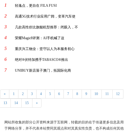
1
轻逸点，更自在 FILA FUSI
2
高通5G技术行业应用广阔，变革汽车使
3
几款高性价比旗舰机型推荐：闭眼入，不
4
荣耀Magic8评测：AI手机喊了这
5
重庆兴工物业：坚守以人为本服务初心
6
绝对®伏特加携手TABASCO®推出
7
UNIBUY新店落子澳门，拓国际化商
«
1
2
3
4
5
6
7
8
9
10
11
12
13
14
15
»
网站所收集的部分公开资料来源于互联网，转载的目的在于传递更多信息及用
于网络分享，并不代表本站赞同其观点和对其真实性负责，也不构成任何其他