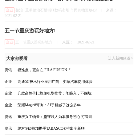
企业
整治 | 重拳整治石桥铺IT数码市场 市民购物更放心!
|
来源：
2021-02-21
五一节重庆游玩好地方!
企业
五一节重庆游玩好地方!
|
来源：
2021-02-21
进入新闻频道 >
大家都爱看
资讯
|
轻逸点，更自在 FILA FUSION「
企业
|
高通5G技术行业应用广阔，变革汽车使用体验
企业
|
几款高性价比旗舰机型推荐：闭眼入，不踩坑
企业
|
荣耀Magic8评测：AI手机喊了这么多年
资讯
|
重庆兴工物业：坚守以人为本服务初心 打造川
资讯
|
绝对®伏特加携手TABASCO®推出全新联