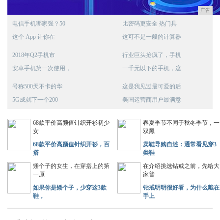
广告
电信手机哪家强？50
比密码更安全 热门具
这个 App 让你在
这可不是一般的计算器
2018年Q2手机市
行业巨头抢疯了，手机
安卓手机第一次使用，
一千元以下的手机，这
号称500天不卡的华
这是我见过最可爱的后
5G成就下一个200
美国运营商用户最满意
68款平价高颜值针织开衫初少
春夏季节不同于秋冬季节，一
女
双黑
68款平价高颜值针织开衫，百
卖鞋导购自述：通常看见穿3
搭
类鞋
矮个子的女生，在穿搭上的第
在介绍挑选钻戒之前，先给大
一原
家普
如果你是矮个子，少穿这3款
钻戒明明很好看，为什么戴在
鞋，
手上