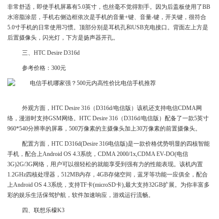
非常舒适，即使手机屏幕有5.0英寸，也丝毫不觉得割手。因为后盖板使用了BB
水溶脂涂层，手机右侧边框依次是手机的音量+键、音量-键，开关键，很符合
5.0寸手机的日常使用习惯。顶部分别是耳机孔和USB充电接口。背面左上方是
后置摄像头，闪光灯，下方是扬声器开孔。
三、HTC Desire D316d
参考价格：300元
外观方面，HTC Desire 316（D316d/电信版）该机还支持电信CDMA网
络，漫游时支持GSM网络。HTC Desire 316（D316d/电信版）配备了一款5英寸
960*540分辨率的屏幕，500万像素的主摄像头加上30万像素的前置摄像头。
配置方面，HTC D316d(Desire 316电信版)是一款价格优势明显的四核智能
手机，配合上Android OS 4.3系统，CDMA 2000/1x,CDMA EV-DO(电信
3G)2G/3G网络，用户可以很轻松的就能享受到强有力的性能表现。该机内置
1.2GHz四核处理器，512MB内存，4GB存储空间，蓝牙等功能一应俱全，配合
上Android OS 4.3系统，支持TF卡(microSD卡),最大支持32GB扩展。为你丰富多
彩的娱乐生活保驾护航，软件加速响应，游戏运行流畅。
四、联想乐檬K3