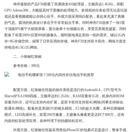
神舟最新的产品F50搭载了高通骁龙410处理器，主频高达1.4GHz，搭配
GPU Adreno306，大幅提高对于图像的处理能力。多线程的任务处理无论是玩游
戏还是看视频都能让你得心应手。外观方面采用纯白配色，看起来充满了典雅
的气息。圆润的机身设计拿在手中非常贴合手掌。同时神舟F50选择了一块5英
寸顶级IPS康宁大猩猩屏幕，显示效果十分细腻出色，享受完美视觉盛宴。同时
配备了前置200W后置800的摄像头，随时随地满足美拍一组的需求。辅以1G内
存+8G存储空间，保障了日常应用的存储。神舟F50支持双卡双待，网络方面支
持电信4G/3G/2G网络。
二、小辣椒红辣椒
参考价格：399元
配置方面，红辣椒任性版的操作系统是流行的Android4.4，CPU型号为
MarvellPXA1908四核，主频率达到1.2GHz，RAM容量有1GB，机身内存ROM
容量为8GB，还可以支持内存扩展，是双卡双待支持双4G网络(同事支持移动、
联通4G网络)。配备的是美国OV的镜头模组，F2.0的超大光圈，多种后期编辑
模式，LED高感补光，前置200万像素，主摄像头像素更是达到了800万，还有
内嵌的虹软处理应用，各种环境下的拍摄轻松应对。
外观方面，红辣椒任性版采用类似iPhone5C的包裹式后盖设计，整体手感