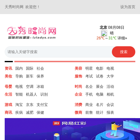
天秀时尚网 欢迎您！
设为首页
资讯
国内
国际
社会
美容
明星
电影
电视
美妆
导购
新车
保养
服饰
考试
试卷
大学
母婴
电视
空调
冰箱
时尚
名企
展会
活动
生活
智能
机器人
识别
企业
手机
电脑
相机
游戏
淘宝
京东
支付宝
消费
商业
名片
会议
商讯
疾病
减肥
保健
微商
前詹
统计
报表