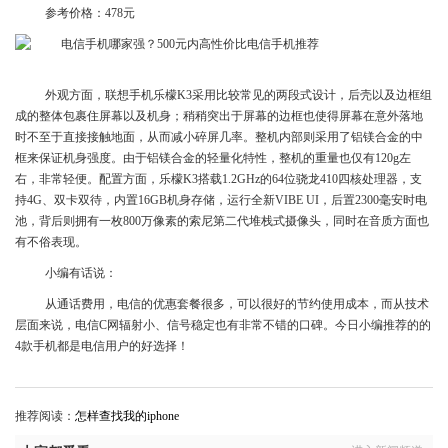
参考价格：478元
外观方面，联想手机乐檬K3采用比较常见的两段式设计，后壳以及边框组
成的整体包裹住屏幕以及机身；稍稍突出于屏幕的边框也使得屏幕在意外落地
时不至于直接接触地面，从而减小碎屏几率。整机内部则采用了铝镁合金的中
框来保证机身强度。由于铝镁合金的轻量化特性，整机的重量也仅有120g左
右，非常轻便。配置方面，乐檬K3搭载1.2GHz的64位骁龙410四核处理器，支
持4G、双卡双待，内置16GB机身存储，运行全新VIBE UI，后置2300毫安时电
池，背后则拥有一枚800万像素的索尼第二代堆栈式摄像头，同时在音质方面也
有不俗表现。
小编有话说：
从通话费用，电信的优惠套餐很多，可以很好的节约使用成本，而从技术
层面来说，电信C网辐射小、信号稳定也有非常不错的口碑。今日小编推荐的的
4款手机都是电信用户的好选择！
推荐阅读：
怎样查找我的iphone