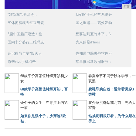
广告
“准新车”5折清仓，
我们的手机经常系统升
买休闲裤就去红豆男装
国之重器——高效发动
5艘中国船厂建造！盘
想要达到五竹水平，A
国内十分盛行二维码支
先来的是iPhone
还记得当年要“毁灭人
你知道电脑哪些软件不
原来vivo手机点击
苹果推出新数据服务：
68款平价高颜值针织开衫初少
春夏季节不同于秋冬季节，一
女
双黑
68款平价高颜值针织开衫，百
卖鞋导购自述：通常看见穿3
搭
类鞋
矮个子的女生，在穿搭上的第
在介绍挑选钻戒之前，先给大
一原
家普
如果你是矮个子，少穿这3款
钻戒明明很好看，为什么戴在
鞋，
手上