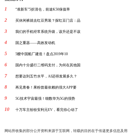
1
“准新车”5折清仓，前途K50保值率
2
买休闲裤就去红豆男装？探红豆门店：品
3
我们的手机经常系统升级，该升还是不该
4
国之重器——高效发动机
5
5艘中国船厂建造！盘点2019年10
6
国内十分盛行二维码支付，为何在其他国
7
想要达到五竹水平，AI还得发展多久？
8
再见青春！果粉曾最依赖的强大APP要
9
5G技术宇宙最强！细数华为5G的强势
10
十万车主纷纷安利元EV，看完你心动了
网站所收集的部分公开资料来源于互联网，转载的目的在于传递更多信息及用