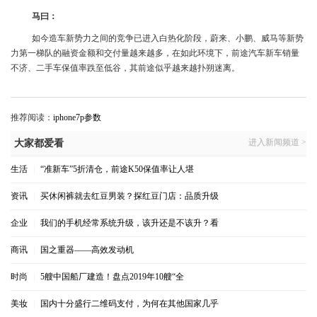
马曰：
如今造车新势力之间的竞争已进入白热化阶段，蔚来、小鹏、威马等新势
力第一梯队的融资金额和交付量越来越多，在如此环境下，前途汽车新车销量
不济、二手车保值率跌至低谷，其前途似乎越来越扑朔迷离。
推荐阅读：
iphone7p参数
进入新闻频道 >
大家都爱看
生活
|
“准新车”5折清仓，前途K50保值率让人堪
资讯
|
买休闲裤就去红豆男装？探红豆门店：品质升级
企业
|
我们的手机经常系统升级，该升还是不该升？看
商讯
|
国之重器——高效发动机
时尚
|
5艘中国船厂建造！盘点2019年10艘“全
美妆
|
国内十分盛行二维码支付，为何在其他国家几乎