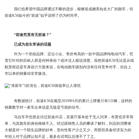
我们也希望中国品牌通过不断的进步，能够造成媲美知名大厂的跑车，但
前途K50如今的“前途”似乎说明了仍为时尚早。
“前途究竟有无前途？”
已成为老生常谈的话题
作为一个初创品牌、定位小众、售价奇高的一款中国品牌纯电动汽车，究
竟它针对的目标人群是何种身份？或许没人能说清楚。虽然前途K50无论是从续
航里程还是车身设计方面来说，在电动跑车级别内没有任何竞争对手，但自上
市以来的销量却非常惨淡。
有数据统计，前途K50在截至2019年6月的累计上牌量只有131辆，这样的
销量数字对一家车企来说是无疑是亏损的信号。
马拉车市也曾走访过前途4S店，其展厅基本处于无人问津，布置也非常简
单，与其跑车的身份格格不入。经过跟销售人员的攀谈了解到，到店的消费者
大都是对一个陌生品牌的好奇，意向性客户少之又少。而那些具备经济实力的
年轻人对于品牌认知不足，最多在试驾以后便不了了之。