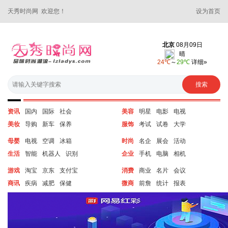
天秀时尚网 欢迎您！
设为首页
资讯
国内
国际
社会
美容
明星
电影
电视
美妆
导购
新车
保养
服饰
考试
试卷
大学
母婴
电视
空调
冰箱
时尚
名企
展会
活动
生活
智能
机器人
识别
企业
手机
电脑
相机
游戏
淘宝
京东
支付宝
消费
商业
名片
会议
商讯
疾病
减肥
保健
微商
前詹
统计
报表