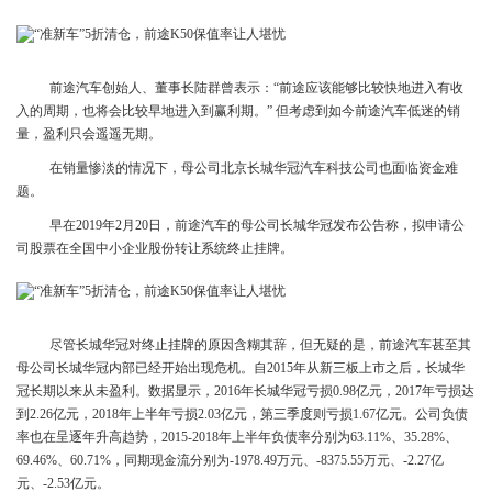
前途汽车创始人、董事长陆群曾表示：“前途应该能够比较快地进入有收
入的周期，也将会比较早地进入到赢利期。” 但考虑到如今前途汽车低迷的销
量，盈利只会遥遥无期。
在销量惨淡的情况下，母公司北京长城华冠汽车科技公司也面临资金难
题。
早在2019年2月20日，前途汽车的母公司长城华冠发布公告称，拟申请公
司股票在全国中小企业股份转让系统终止挂牌。
尽管长城华冠对终止挂牌的原因含糊其辞，但无疑的是，前途汽车甚至其
母公司长城华冠内部已经开始出现危机。自2015年从新三板上市之后，长城华
冠长期以来从未盈利。数据显示，2016年长城华冠亏损0.98亿元，2017年亏损达
到2.26亿元，2018年上半年亏损2.03亿元，第三季度则亏损1.67亿元。公司负债
率也在呈逐年升高趋势，2015-2018年上半年负债率分别为63.11%、35.28%、
69.46%、60.71%，同期现金流分别为-1978.49万元、-8375.55万元、-2.27亿
元、-2.53亿元。