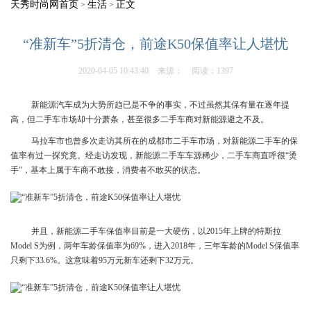
天秀时尚网首页
生活
正文
>
>
“准新车”5折清仓，前途K50保值率让人堪忧
2020-04-05 10:43:40
来源：
阅读：1397
新能源汽车成为大势所趋已是不争的事实，不过虽然其保有量在逐年提
高，但二手车市场却十分萧条，甚至很多二手车商对新能源避之不及。
马拉车市也曾多次走访其所在的成都市二手车市场，对新能源二手车的保
值率有过一探究竟。经走访发现，新能源二手车车源稀少，二手车商直呼很“烫
手”，基本上属于车商不敢接，消费者不敢买的状态。
并且，新能源二手车保值率目前是一大硬伤，以2015年上牌的特斯拉
Model S为例，两年车龄保值率为69%，进入2018年，三年车龄的Model S保值率
只剩下33.6%。这意味着95万元新车还剩下32万元。