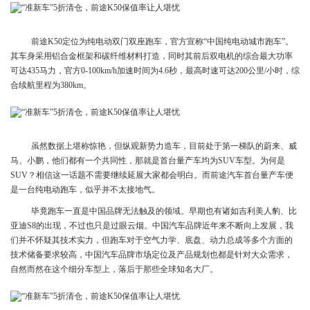
前途K50定位为纯电动双门双座跑车，官方宣称“中国纯电动城市跑车”。
其车身采用铝合金框架和碳纤维材料打造，同时其前后双电机的综合最大功率
可达435马力，官方0-100km/h加速时间为4.6秒，最高时速可达200公里/小时，综
合续航里程为380km。
虽然数据上堪称惊艳，但纵观新势力造车，目前处于第一梯队的蔚来、威
马、小鹏，他们都有一个共同性，那就是首台量产车均为SUV车型。为何是
SUV？相信这一话题不需要继续延展大家都会明白。而前途汽车首台量产车便
是一台纯电动跑车，似乎并不太接地气。
毕竟跑车一直是中国品牌无法触及的领域。早期也有诸如吉利美人豹、比
亚迪S8的出现，不过也只是过眼云烟。中国汽车品牌近年来不断向上发展，我
们并不怀疑其技术实力，但跑车对于空气力学、底盘、动力总成等多个方面的
技术储备要求较高，中国汽车品牌市场定位及产品规划也都是针对大众需求，
自然而然在这个细分车型上，落后于那些全球知名大厂。