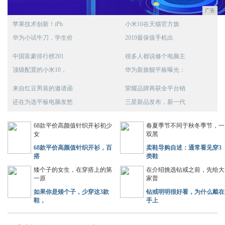
广告
苹果技术创新！iPh
小米10在天猫官方旗
华为小试牛刀，学生价
2019最保值手机出
中国富豪排行榜201
很多人都说修个电脑主
顶级配置的小米10，
华为新旗舰平板曝光：
来自红豆男装的邀请函
荣耀品牌再获全平台销
还在为选平板电脑发愁
三星新品发布，新一代
68款平价高颜值针织开衫初少
春夏季节不同于秋冬季节，一
女
双黑
68款平价高颜值针织开衫，百
卖鞋导购自述：通常看见穿3
搭
类鞋
矮个子的女生，在穿搭上的第
在介绍挑选钻戒之前，先给大
一原
家普
如果你是矮个子，少穿这3款
钻戒明明很好看，为什么戴在
鞋，
手上