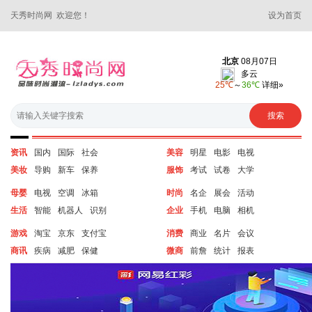
天秀时尚网 欢迎您！
设为首页
资讯
国内
国际
社会
美容
明星
电影
电视
美妆
导购
新车
保养
服饰
考试
试卷
大学
母婴
电视
空调
冰箱
时尚
名企
展会
活动
生活
智能
机器人
识别
企业
手机
电脑
相机
游戏
淘宝
京东
支付宝
消费
商业
名片
会议
商讯
疾病
减肥
保健
微商
前詹
统计
报表