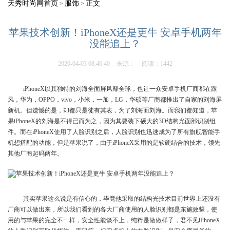
天秀时尚网首页
服饰
正文
>
>
苹果技术创新！iPhoneX还是更牛 安卓手机两年
没能追上？
2020-04-03 08:46:40
来源：
阅读：1442
iPhoneX以其独特的刘海全面屏风靡全球，也让一众安卓手机厂商都在跟
风，华为，OPPO，vivo，小米，一加，LG，华硕等厂商都推出了自家的刘海屏
新机。但遗憾的是，却都只是徒有其表，为了刘海而刘海。而我们都知道，苹
果iPhoneX的刘海是不得已而为之，因为其要装下硕大的3D结构光面部识别组
件。而在iPhoneX使用了人脸识别之后，人脸识别也迅速成为了所有旗舰智能手
机想搭配的功能，但是苹果说了，由于iPhoneX采用的是软硬结合的技术，领先
其他厂商起码两年。
​其实苹果这么说是有信心的，毕竟他采取的结构光技术目前世界上还没有
厂商可以做出来，所以我们看到的各大厂商使用的人脸识别都是东施效颦，使
用的与苹果的完全不一样，安全性能谈不上，纯粹是做做样子，君不见iPhoneX