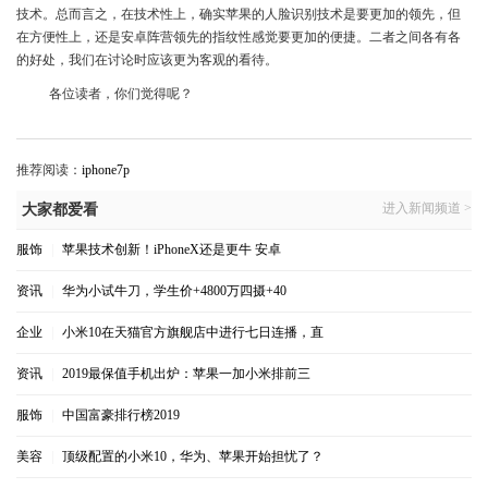
技术。总而言之，在技术性上，确实苹果的人脸识别技术是要更加的领先，但
在方便性上，还是安卓阵营领先的指纹性感觉要更加的便捷。二者之间各有各
的好处，我们在讨论时应该更为客观的看待。
各位读者，你们觉得呢？
推荐阅读：
iphone7p
进入新闻频道 >
大家都爱看
服饰
|
苹果技术创新！iPhoneX还是更牛 安卓
资讯
|
华为小试牛刀，学生价+4800万四摄+40
企业
|
小米10在天猫官方旗舰店中进行七日连播，直
资讯
|
2019最保值手机出炉：苹果一加小米排前三
服饰
|
中国富豪排行榜2019
美容
|
顶级配置的小米10，华为、苹果开始担忧了？