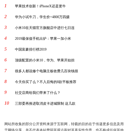
1
苹果技术创新！iPhoneX还是更牛
2
华为小试牛刀，学生价+4800万四摄
3
小米10在天猫官方旗舰店中进行七日连
4
2019最保值手机出炉：苹果一加小米
5
中国富豪排行榜2019
6
顶级配置的小米10，华为、苹果开始担
7
很多人都说修个电脑主板收费几百块钱很
8
今天你买了么？不入后悔的8款平板推荐
9
社交店商给我们带来了什么？
10
三部委再推进取消皮卡进城限制 这几款
网站所收集的部分公开资料来源于互联网，转载的目的在于传递更多信息及用
于网络分享，并不代表本站赞同其观点和对其真实性负责，也不构成任何其他